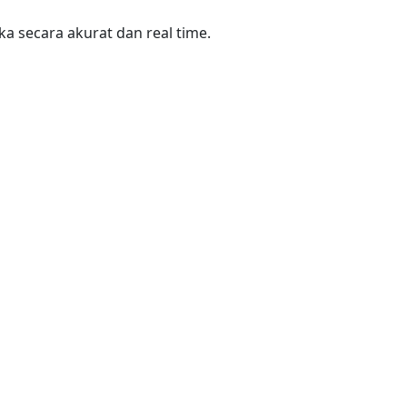
a secara akurat dan real time.