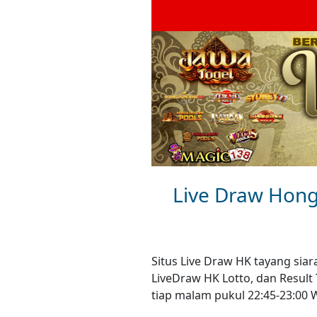
Live Draw Hongk
Situs Live Draw HK tayang sia
LiveDraw HK Lotto, dan Result
tiap malam pukul 22:45-23:00 